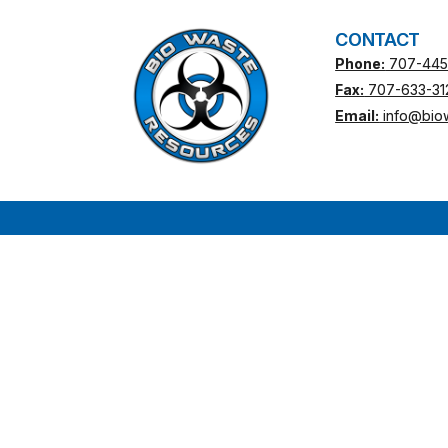
CONTACT
Phone:
707-445
Fax:
707-633-31
Email:
info@bio