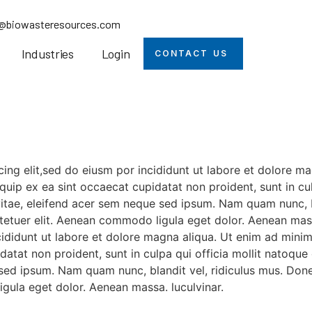
o@biowasteresources.com
Industries
Login
CONTACT US
ing elit,sed do eiusm por incididunt ut labore et dolore m
liquip ex ea sint occaecat cupidatat non proident, sunt in c
vitae, eleifend acer sem neque sed ipsum. Nam quam nunc, b
ctetuer elit. Aenean commodo ligula eget dolor. Aenean mass
cididunt ut labore et dolore magna aliqua. Ut enim ad mini
upidatat non proident, sunt in culpa qui officia mollit nato
e sed ipsum. Nam quam nunc, blandit vel, ridiculus mus. Done
gula eget dolor. Aenean massa. luculvinar.