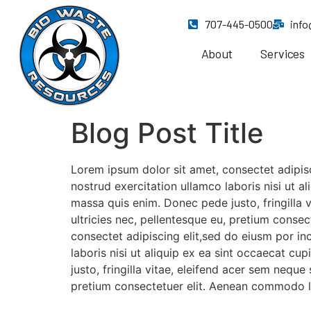
707-445-0500
inf
About
Services
Blog Post Title
Lorem ipsum dolor sit amet, consectet adipisc
nostrud exercitation ullamco laboris nisi ut a
massa quis enim. Donec pede justo, fringilla 
ultricies nec, pellentesque eu, pretium conse
consectet adipiscing elit,sed do eiusm por in
laboris nisi ut aliquip ex ea sint occaecat c
justo, fringilla vitae, eleifend acer sem nequ
pretium consectetuer elit. Aenean commodo li