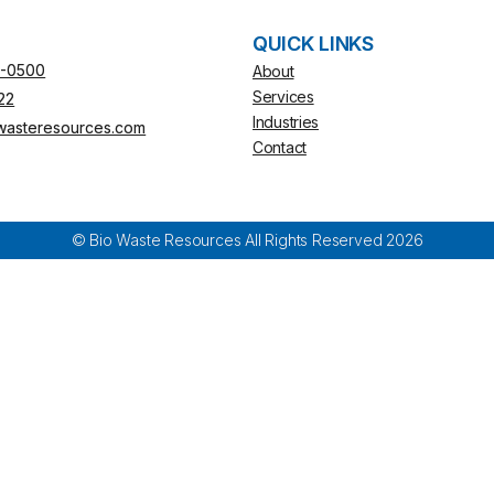
QUICK LINKS
-0500
About
Services
22
Industries
wasteresources.com
Contact
© Bio Waste Resources All Rights Reserved 2026